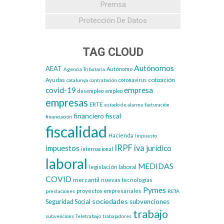
Premsa
Protección De Datos
TAG CLOUD
Autónomos
AEAT
Autónomo
Agencia Tributaria
cotización
Ayudas
catalunya
contratación
coronavirus
covid-19
empresa
desempleo
empleo
empresas
ERTE
estado de alarma
facturación
financiero
fiscal
financiación
fiscalidad
Hacienda
Impuesto
IRPF
iva
impuestos
jurídico
internacional
laboral
MEDIDAS
legislación laboral
COVID
mercantil
nuevas tecnologías
Pymes
proyectos empresariales
prestaciones
RETA
sociedades
subvenciones
Seguridad Social
trabajo
subvencions
Teletrabajo
trabajadores