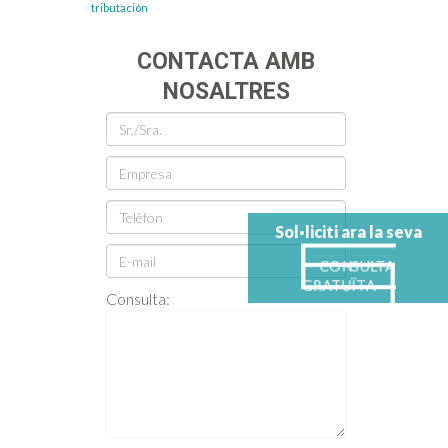
tributación
CONTACTA AMB
NOSALTRES
Sol·liciti ara la seva
CONSULTA
GRATUÏTA
Consulta: