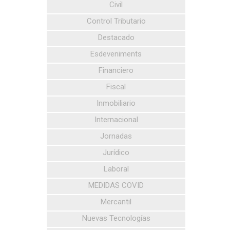
Civil
Control Tributario
Destacado
Esdeveniments
Financiero
Fiscal
Inmobiliario
Internacional
Jornadas
Jurídico
Laboral
MEDIDAS COVID
Mercantil
Nuevas Tecnologías