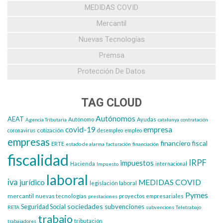
MEDIDAS COVID
Mercantil
Nuevas Tecnologías
Premsa
Protección De Datos
TAG CLOUD
Autónomos
AEAT
Autónomo
Ayudas
Agencia Tributaria
catalunya
contratación
covid-19
empresa
cotización
coronavirus
desempleo
empleo
empresas
financiero
fiscal
ERTE
estado de alarma
facturación
financiación
fiscalidad
IRPF
impuestos
Hacienda
Impuesto
internacional
laboral
iva
jurídico
MEDIDAS COVID
legislación laboral
Pymes
mercantil
nuevas tecnologías
proyectos empresariales
prestaciones
sociedades
subvenciones
Seguridad Social
RETA
subvencions
Teletrabajo
trabajo
tributación
trabajadores