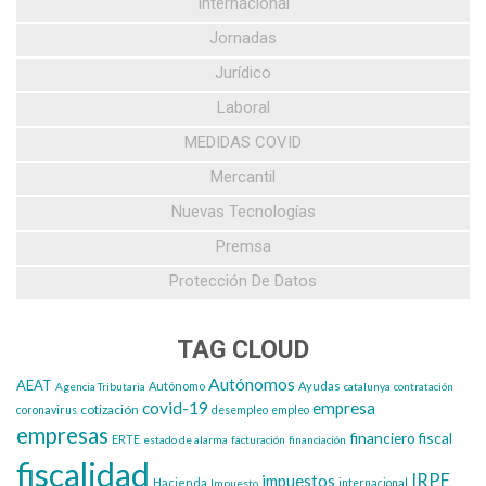
Internacional
Jornadas
Jurídico
Laboral
MEDIDAS COVID
Mercantil
Nuevas Tecnologías
Premsa
Protección De Datos
TAG CLOUD
Autónomos
AEAT
Autónomo
Ayudas
Agencia Tributaria
catalunya
contratación
covid-19
empresa
cotización
coronavirus
desempleo
empleo
empresas
financiero
fiscal
ERTE
estado de alarma
facturación
financiación
fiscalidad
IRPF
impuestos
Hacienda
Impuesto
internacional