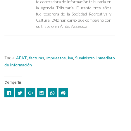
teleoperadora de información tributaria en
la Agencia Tributaria. Durante tres años
fue tesorera de la Sociedad Recreativa y
Cultural L'Alzinar, cargo que compaginó con
su trabajo en Àmbit Assessor.
AEAT
facturas
impuestos
iva
Suministro Inmediato
Tags:
,
,
,
,
de Información
Compartir:
Click
Feu
Feu
Fes
Click
Feu
to
clic
clic
clic
to
clic
share
per
per
per
share
per
on
compartir
compartir
compartir
on
imprimir
Facebook
al
a
al
WhatsApp
(Opens
(Opens
Twitter
Google+
Linkedin
(Opens
in
in
(Opens
(Opens
(Opens
in
new
new
in
in
in
new
window)
window)
new
new
new
window)
window)
window)
window)