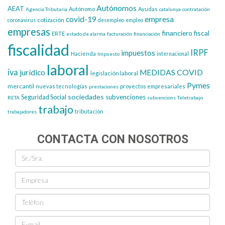
Autónomos
AEAT
Autónomo
Ayudas
Agencia Tributaria
catalunya
contratación
covid-19
empresa
cotización
coronavirus
desempleo
empleo
empresas
financiero
fiscal
ERTE
estado de alarma
facturación
financiación
fiscalidad
IRPF
impuestos
Hacienda
Impuesto
internacional
laboral
iva
jurídico
MEDIDAS COVID
legislación laboral
Pymes
mercantil
nuevas tecnologías
proyectos empresariales
prestaciones
sociedades
subvenciones
Seguridad Social
RETA
subvencions
Teletrabajo
trabajo
tributación
trabajadores
CONTACTA CON NOSOTROS