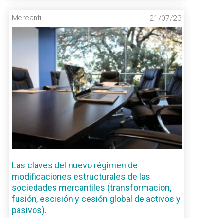
Mercantil
21/07/23
Las claves del nuevo régimen de
modificaciones estructurales de las
sociedades mercantiles (transformación,
fusión, escisión y cesión global de activos y
pasivos).