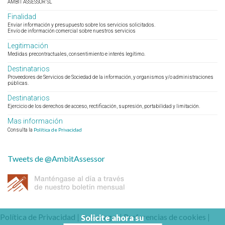
AMBIT ASSESSOR SL
Finalidad
Enviar información y presupuesto sobre los servicios solicitados.
Envío de información comercial sobre nuestros servicios
Legitimación
Medidas precontractuales, consentimiento e interés legítimo.
Destinatarios
Proveedores de Servicios de Sociedad de la información, y organismos y/o administraciones
públicas.
Destinatarios
Ejercicio de los derechos de acceso, rectificación, supresión, portabilidad y limitación.
Mas información
Política de Privacidad
Consulta la
Tweets de @AmbitAssessor
Política de Privacidad
|
Aviso legal
|
Preferencias de cookies
|
Solicite ahora su