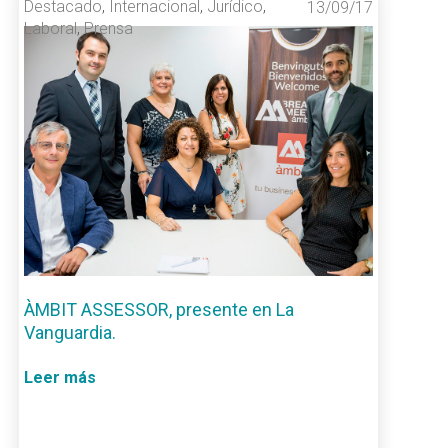
Destacado
,
Internacional
,
Jurídico
,
13/09/17
Laboral
,
Prensa
ÀMBIT ASSESSOR, presente en La
Vanguardia.
Leer más