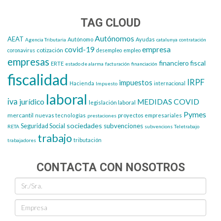
TAG CLOUD
Autónomos
AEAT
Autónomo
Ayudas
Agencia Tributaria
catalunya
contratación
covid-19
empresa
cotización
coronavirus
desempleo
empleo
empresas
financiero
fiscal
ERTE
estado de alarma
facturación
financiación
fiscalidad
IRPF
impuestos
Hacienda
Impuesto
internacional
laboral
iva
jurídico
MEDIDAS COVID
legislación laboral
Pymes
mercantil
nuevas tecnologías
proyectos empresariales
prestaciones
sociedades
subvenciones
Seguridad Social
RETA
subvencions
Teletrabajo
trabajo
tributación
trabajadores
CONTACTA CON NOSOTROS