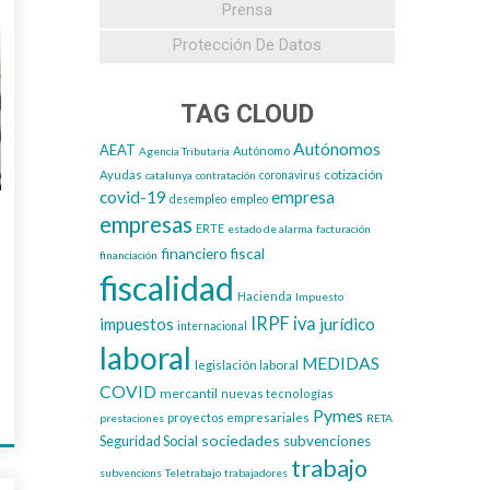
Prensa
Protección De Datos
TAG CLOUD
Autónomos
AEAT
Autónomo
Agencia Tributaria
cotización
Ayudas
catalunya
contratación
coronavirus
covid-19
empresa
desempleo
empleo
empresas
ERTE
estado de alarma
facturación
financiero
fiscal
financiación
fiscalidad
Hacienda
Impuesto
IRPF
iva
impuestos
jurídico
internacional
laboral
MEDIDAS
legislación laboral
COVID
mercantil
nuevas tecnologías
Pymes
proyectos empresariales
prestaciones
RETA
sociedades
subvenciones
Seguridad Social
trabajo
subvencions
Teletrabajo
trabajadores