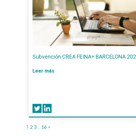
Subvención CREA FEINA+ BARCELONA 20
Leer más
2
3
16
>
1
…