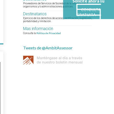
Solicite ahora su
Proveedores de Servicios de Sociedad de la información, y
organismos y/o administraciones públicas.
CONSULTA
Destinatarios
GRATUITA
Ejercicio de los derechos de acceso, rectificación, supresión,
portabilidad y limitación.
Mas información
Política de Privacidad
Consulta la
Tweets de @AmbitAssessor
5