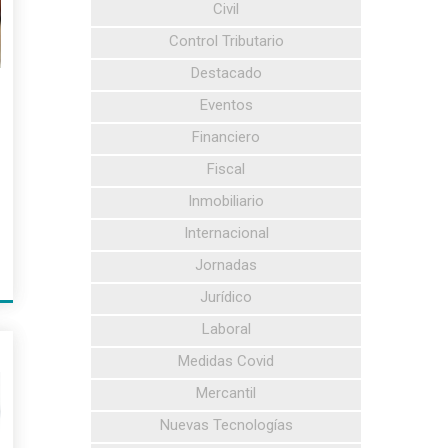
Civil
Control Tributario
Destacado
Eventos
Financiero
Fiscal
Inmobiliario
Internacional
Jornadas
Jurídico
Laboral
6
Medidas Covid
Mercantil
Nuevas Tecnologías