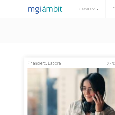
E
Castellano
Financiero
,
Laboral
27/