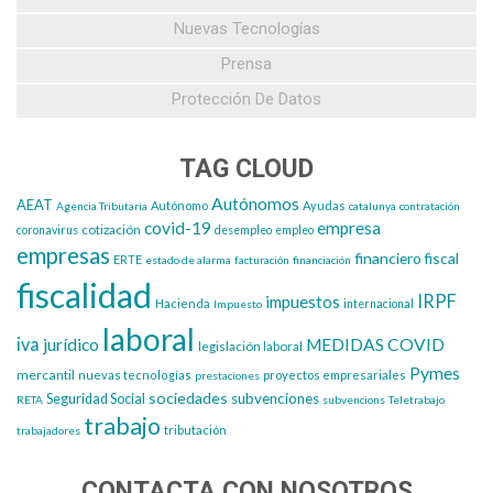
Nuevas Tecnologías
Prensa
Protección De Datos
TAG CLOUD
Autónomos
AEAT
Autónomo
Ayudas
Agencia Tributaria
catalunya
contratación
covid-19
empresa
cotización
coronavirus
desempleo
empleo
empresas
financiero
fiscal
ERTE
estado de alarma
facturación
financiación
fiscalidad
IRPF
impuestos
Hacienda
Impuesto
internacional
laboral
iva
jurídico
MEDIDAS COVID
legislación laboral
Pymes
mercantil
nuevas tecnologías
proyectos empresariales
prestaciones
sociedades
subvenciones
Seguridad Social
RETA
subvencions
Teletrabajo
trabajo
tributación
trabajadores
CONTACTA CON NOSOTROS