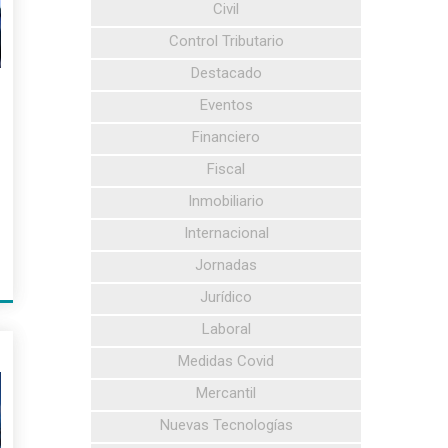
Civil
Control Tributario
Destacado
Eventos
Financiero
Fiscal
Inmobiliario
Internacional
Jornadas
Jurídico
Laboral
8
Medidas Covid
Mercantil
Nuevas Tecnologías