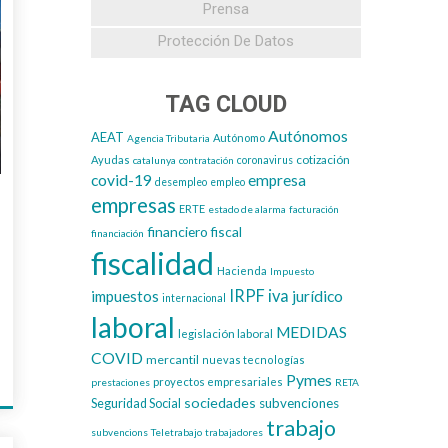
Prensa
Protección De Datos
TAG CLOUD
Autónomos
AEAT
Autónomo
Agencia Tributaria
cotización
Ayudas
catalunya
contratación
coronavirus
covid-19
empresa
desempleo
empleo
empresas
ERTE
estado de alarma
facturación
financiero
fiscal
financiación
fiscalidad
Hacienda
Impuesto
IRPF
iva
impuestos
jurídico
internacional
laboral
MEDIDAS
legislación laboral
COVID
mercantil
nuevas tecnologías
Pymes
proyectos empresariales
prestaciones
RETA
sociedades
subvenciones
Seguridad Social
trabajo
subvencions
Teletrabajo
trabajadores