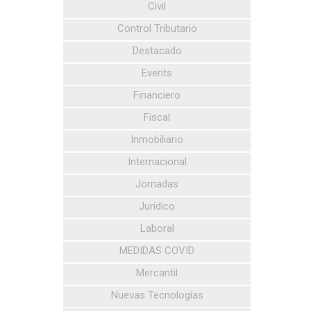
Civil
Control Tributario
Destacado
Events
Financiero
Fiscal
Inmobiliario
Internacional
Jornadas
Jurídico
Laboral
MEDIDAS COVID
Mercantil
Nuevas Tecnologías