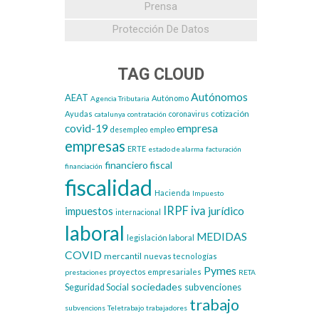
Prensa
Protección De Datos
TAG CLOUD
Autónomos
AEAT
Autónomo
Agencia Tributaria
cotización
Ayudas
catalunya
contratación
coronavirus
covid-19
empresa
desempleo
empleo
empresas
ERTE
estado de alarma
facturación
financiero
fiscal
financiación
fiscalidad
Hacienda
Impuesto
IRPF
iva
impuestos
jurídico
internacional
laboral
MEDIDAS
legislación laboral
COVID
mercantil
nuevas tecnologías
Pymes
proyectos empresariales
prestaciones
RETA
sociedades
subvenciones
Seguridad Social
trabajo
subvencions
Teletrabajo
trabajadores