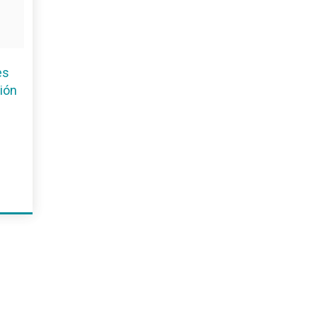
es
ión