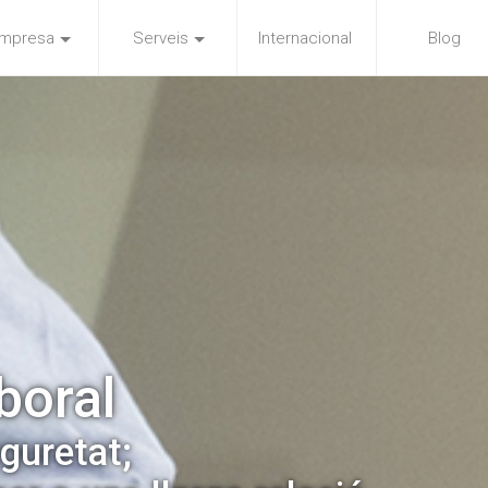
mpresa
Serveis
Internacional
Blog
boral
eguretat;