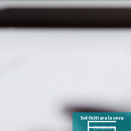
Sol·liciti ara la seva
CONSULTA