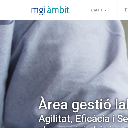
E
Català
Àrea gestió la
Agilitat, Eficàcia i S