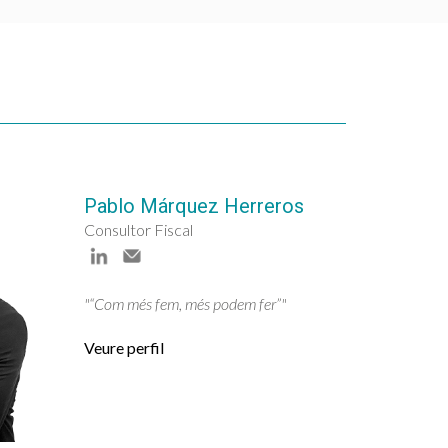
Pablo Márquez Herreros
Consultor Fiscal
"“Com més fem, més podem fer”"
Veure perfil