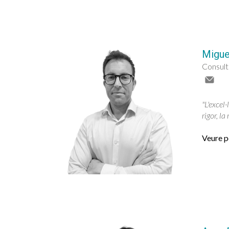
Migue
Consult
"L'excel·
rigor, la
Veure pe