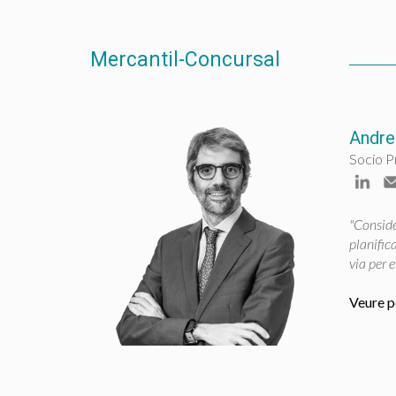
Mercantil-Concursal
Andre
Socio P
"Conside
planifica
via per e
Veure pe