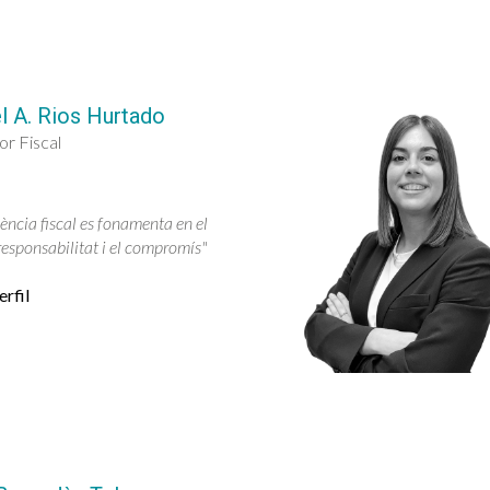
l A. Rios Hurtado
or Fiscal
lència fiscal es fonamenta en el
 responsabilitat i el compromís"
rfil