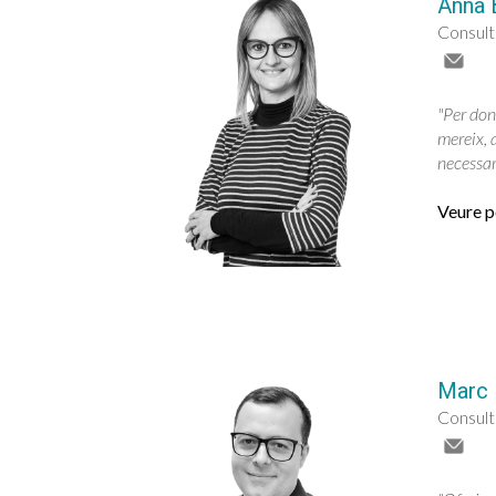
Anna 
Consul
"Per dona
mereix, 
necessar
Veure pe
Marc 
Consul