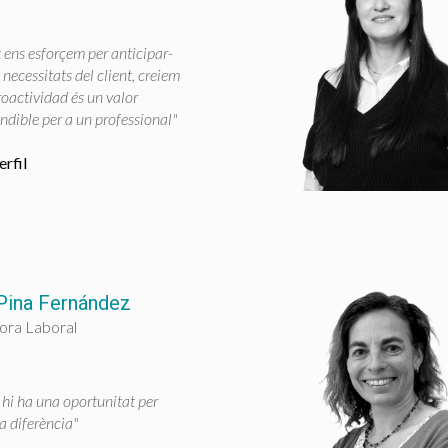
 ens esforçem per anticipar-
 necessitats del client, creiem
roactividad és un valor
ndible per a un professional"
rfil
Pina Fernández
ora Laboral
hi ha una oportunitat per
a diferència"