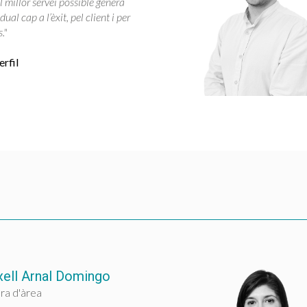
l millor servei possible genera
ual cap a l’èxit, pel client i per
."
rfil
xell Arnal Domingo
ra d'àrea