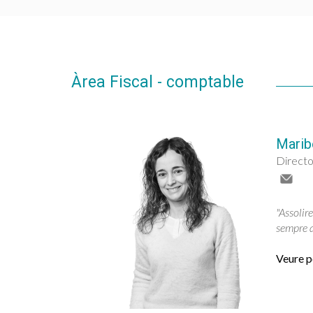
Àrea Fiscal - comptable
Maribe
Directo
"Assolir
sempre q
Veure pe