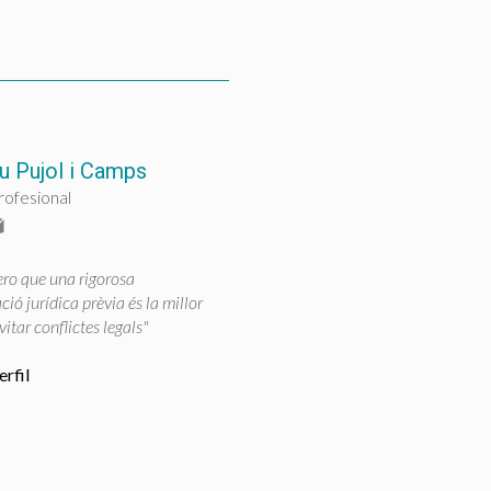
u Pujol i Camps
rofesional
ro que una rigorosa
ció jurídica prèvia és la millor
vitar conflictes legals"
rfil