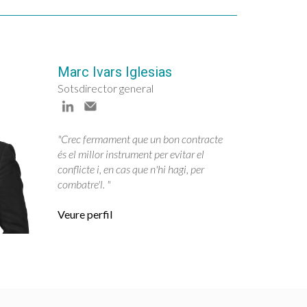
Marc Ivars Iglesias
Sotsdirector general
"Crec fermament que un bon contracte
és el millor instrument per evitar el
conflicte i, en cas que n'hi hagi, per
combatre'l. "
Veure perfil