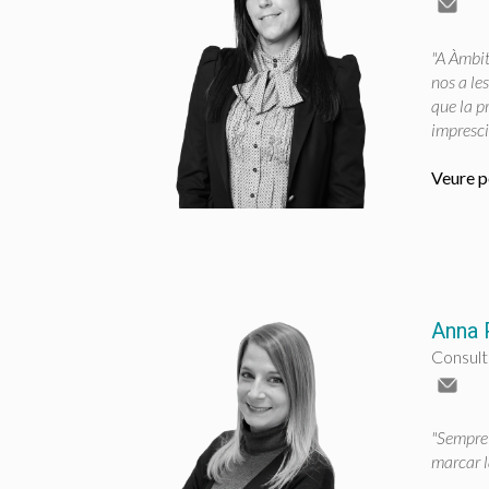
"A Àmbit
nos a les
que la p
impresci
Veure pe
Anna 
Consult
"Sempre 
marcar l