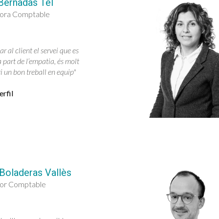
Bernadàs Tel
tora Comptable
r al client el servei que es
a part de l’empatia, és molt
i un bon treball en equip"
rfil
Boladeras Vallès
tor Comptable