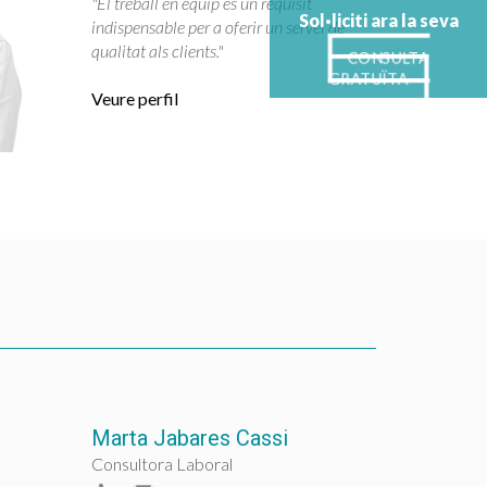
"El treball en equip és un requisit
Sol·liciti ara la seva
indispensable per a oferir un servei de
qualitat als clients."
CONSULTA
GRATUÏTA
Veure perfil
Marta Jabares Cassi
Consultora Laboral