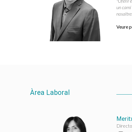
"Oferir e
un camí d
nosaltres
Veure pe
Àrea Laboral
Merit
Directo