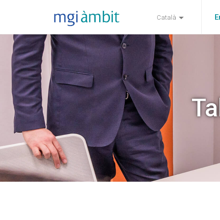
E
Català
Ta