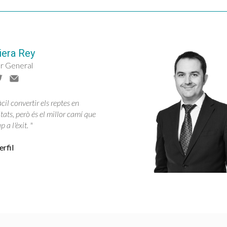
iera Rey
r General
cil convertir els reptes en
tats, però és el millor camí que
 a l'èxit. "
rfil