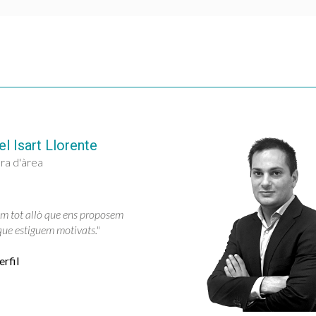
l Isart Llorente
ra d'àrea
em tot allò que ens proposem
ue estiguem motivats."
rfil