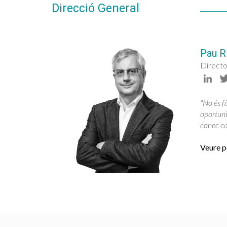
Direcció General
Pau R
Directo
"No és fà
oportuni
conec cap
Veure pe