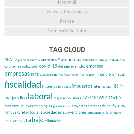
Mercantil
Nuevas Tecnologías
Prensa
Protección De Datos
TAG CLOUD
Autónomos
AEAT
Autónomo
Ayudas
Agencia Tributaria
catalunya
contratación
covid-19
empresa
cotización
coronavirus
desempleo
empleo
empresas
financiero
fiscal
ERTE
estado de alarma
facturación
financiación
fiscalidad
IRPF
impuestos
Hacienda
Impuesto
internacional
laboral
iva
jurídico
MEDIDAS COVID
legislación laboral
Pymes
mercantil
nuevas tecnologías
proyectos empresariales
prestaciones
sociedades
subvenciones
Seguridad Social
RETA
subvencions
Teletrabajo
trabajo
tributación
trabajadores