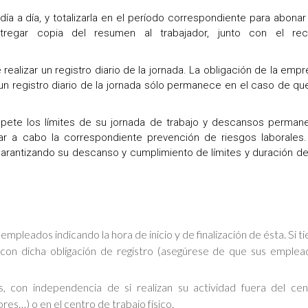
ía a día, y totalizarla en el período correspondiente para abonar
ntregar copia del resumen al trabajador, junto con el rec
 realizar un registro diario de la jornada. La obligación de la emp
un registro diario de la jornada sólo permanece en el caso de qu
spete los límites de su jornada de trabajo y descansos perman
var a cabo la correspondiente prevención de riesgos laborales.
garantizando su descanso y cumplimiento de límites y duración de
empleados indicando la hora de inicio y de finalización de ésta. Si t
con dicha obligación de registro (asegúrese de que sus emplea
s, con independencia de si realizan su actividad fuera del cen
res…) o en el centro de trabajo físico.