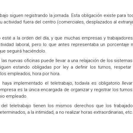
jo siguen registrando la jornada. Esta obligación existe para to
u actividad fuera del centro (comerciales, desplazados al extranj
jo esté a la orden del día, y que muchas empresas y trabajadores
tividad laboral, pero lo que antes representaba un porcentaje 
que seguirá haciéndolo.
las nuevas oficinas puede llevar a una relajación de los sistema
uen estando obligadas por ley a definir los turnos, respetar 
los empleados, hora por hora.
aya implementado el teletrabajo, todavía es obligatorio llevar
 empresa es la única encargada de organizar y registrar los turno
opio empleado.
del teletrabajo tienen los mismos derechos que los trabajado
terminados, a la intimidad, a no realizar horas extraordinarias, et