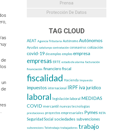
Prensa
Protección De Datos
dos
ero,
TAG CLOUD
/as
Autónomos
AEAT
Autónomo
Agencia Tributaria
muy
cotización
Ayudas
catalunya
contratación
coronavirus
covid-19
empresa
desempleo
empleo
empresas
s de
ERTE
estado de alarma
facturación
los
financiero
fiscal
financiación
fiscalidad
Hacienda
Impuesto
 un
IRPF
iva
impuestos
jurídico
s de
internacional
laboral
MEDIDAS
legislación laboral
res
COVID
mercantil
nuevas tecnologías
c…
Pymes
proyectos empresariales
prestaciones
RETA
sociedades
subvenciones
Seguridad Social
trabajo
subvencions
Teletrabajo
trabajadores