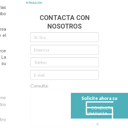
tributación
 las
ibo
CONTACTA CON
NOSOTROS
resa
e el
ece
 La
 su
Consulta:
iene
Solicite ahora su
dos
CONSULTA
GRATUITA
tro