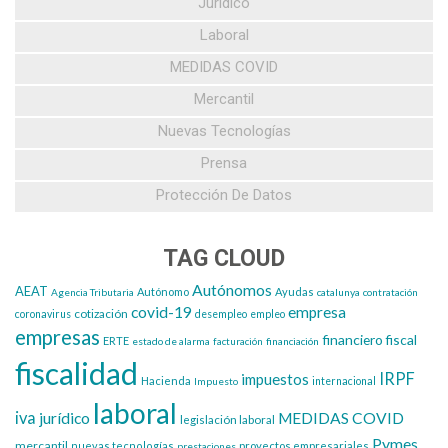
Jurídico
Laboral
MEDIDAS COVID
Mercantil
Nuevas Tecnologías
Prensa
Protección De Datos
TAG CLOUD
Autónomos
AEAT
Autónomo
Ayudas
Agencia Tributaria
catalunya
contratación
covid-19
empresa
cotización
coronavirus
desempleo
empleo
empresas
financiero
fiscal
ERTE
estado de alarma
facturación
financiación
fiscalidad
IRPF
impuestos
Hacienda
Impuesto
internacional
laboral
iva
jurídico
MEDIDAS COVID
legislación laboral
Pymes
mercantil
nuevas tecnologías
proyectos empresariales
prestaciones